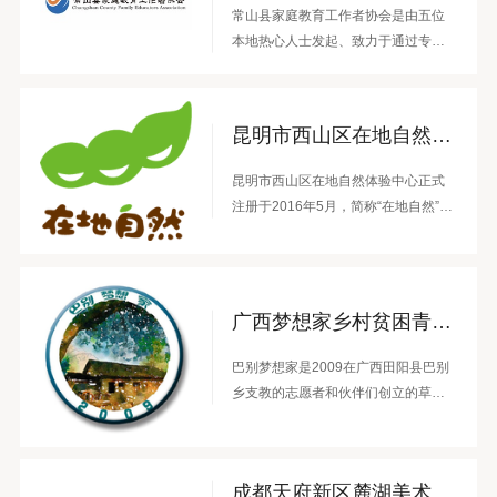
常山县家庭教育工作者协会是由五位
本地热心人士发起、致力于通过专业
服务与社会协同构建和谐家庭教育生
态的公益组织，以“助力家庭建立心的
联结”为使命，推动县域家庭教育高质
昆明市西山区在地自然体验中心
量发展。
昆明市西山区在地自然体验中心正式
注册于2016年5月，简称“在地自然”。
在地自然自成立以来，致力于通过提
供基于本地化、生活化的自然教育实
践活动，搭建共同学习以及相互陪伴
的平台，启发青少年和成人对自然的
广西梦想家乡村贫困青少年关爱中心
情感和尊重，重建人与自然的深度连
接，培养其应对环境问题的洞察力和
巴别梦想家是2009在广西田阳县巴别
反思行动力，共同推动可持续生活在
乡支教的志愿者和伙伴们创立的草根
家庭、社区等层面的实践。
公益项目，2016年在广西壮族自治区
民政厅注册，是一家省级教育公益组
织。巴别梦想家认为，乡村教育的问
成都天府新区麓湖美术馆（A4美术馆）
题不只是贫困，而是情感和信息的封