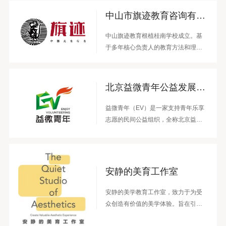
进中心。机构以“培育青年与青少年家
中山市旗迹教育咨询有限公司
园文化传承种子”为使命愿景，深入乡
土中国，联合社会各群体的力量，通
中山旗迹教育根植桂南学校成立。基
过“乡土文化调研梳理--乡土文化教育
于多年核心负责人的教育方法和理念
赋能--乡土文化营造传播”的行动路
能有效解决当下基础美术教育中学校
径，依托“涟漪行动”“古村传承人培养
面临的困境：师资培训、设计规划
计划”“乡土教育水源计划”“文化点亮城
等；教师面临的困境：执行国家教
北京益微青年公益发展中心
乡社区”等品牌项目，溯源乡土根脉，
材、善用在地资源、解决教学问题
唤醒文化认同，传承家园遗产，助力
等；中山旗迹教育联袂设计师、核心
益微青年（EV）是一家支持青年乐享
乡村振兴。
教师组成团队核心。致力于推行在桂
志愿的民间公益组织，全称北京益微
南学校实践的“在专业的美术工作室上
青年公益发展中心（Enjoy
课、全员每周90分钟美术大课、尽可
Volunteering），脱胎于2003年由北
能使用自然朴素材料”等方法。
京10所高校大学生和知名学者联合发
起的短期支教项目——西部阳光行
安静的美育工作室
动，2012年成立，2014年在北京市民
政局注册，4A级社会组织。致力于为
安静的美学教育工作室，致力于为受
青年提供优质的志愿机会与专业的能
众创造有价值的美学体验。旨在引导
力支持，使其通过服务学习提升同理
受众发现、感受、欣赏万物之美，并
心、独立思考和协作共创能力（统