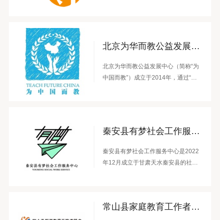
域十余年，专注于研究、运用和推广
以协作技术为核心的参与式方法，促
进个人转化、团体培力与社会进步，
近五年年均服务约30家机构，累计支
北京为华而教公益发展中心
持超200家公益伙伴及20余个跨组织议
题网络。
北京为华而教公益发展中心（简称“为
中国而教”）成立于2014年，通过“志
愿者教师项目”和“未来教育家项目”，
集结并支持优秀青年投身乡村教育，
培养推动教育公平的领导者，助力中
国教育健康发展。
秦安县有梦社会工作服务中心
秦安县有梦社会工作服务中心是2022
年12月成立于甘肃天水秦安县的社工
机构，立足乡村、聚焦儿童、妇女与
老人关怀，依托多年创办幼儿园和运
营书院项目的经验，拥有成熟的美育
常山县家庭教育工作者协会
课程体系、稳定的团队及与社区、政
府和社会资源有效联动的能力。