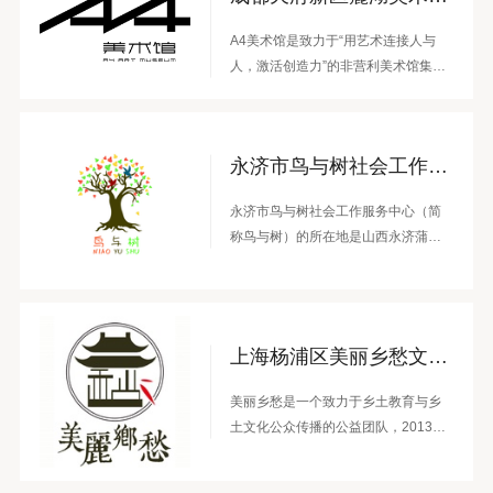
闭，并独辟蹊径地通过社会化学习的
A4美术馆是致力于“用艺术连接人与
实践共同体，深度支持、陪伴乡村青
人，激活创造力”的非营利美术馆集
少年成长为开放的、融入的、有责任
群。持续推动具有创造力的多元艺术
感的社会人。
生态发展，让更多人参与艺术创造，
为公众带来丰富的高品质当代艺术展
永济市鸟与树社会工作服务中心
览、公共项目和研究计划。
永济市鸟与树社会工作服务中心（简
称鸟与树）的所在地是山西永济蒲州
镇。2022年10月19日正式注册为一家
社工机构。鸟与树旨在服务乡村儿童
及家庭，促使乡村儿童完整成长，发
展儿童的生命状态，提升乡村儿童关
上海杨浦区美丽乡愁文化促进中心
注自己，服务自己及相关群体的能
力。
美丽乡愁是一个致力于乡土教育与乡
土文化公众传播的公益团队，2013年
起开展行动，2019年正式注册为社会
组织——上海杨浦区美丽乡愁文化促