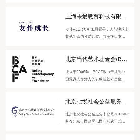
在美的愉悦中萌生出对不同事物的兴
称“EV力”），在公益行动中激发社会
趣；以美助推，拓展认知和知识的边
责任感，树立“助人自助、自立立人”的
界；逐渐形成敏于观察、乐于探索、
上海未爱教育科技有限公司（友伴PEER CARE）
价值观，从而持续关注真实的社会问
勇于创造的行为习惯，最终成为一位
题，用力所能及的行动推动积极改
快乐且充实的终身学习者。
友伴PEER CARE愿景是：人与地球上
变，做独立自信有担当的青年。目前
其他生命的和谐共存。其子项目友伴
主要开展益微乡村夏令营行动、乡潮
成长通过同伴学习、对话技术、共创
青年行动、乡村夏令营论坛三大业
工具，支持共享可持续发展的愿景的
务。
北京当代艺术基金会(BCAF)
领导者的成长。项目主要产品包括私
董会、观系游戏、成长每日写作和成
成立于2008年，BCAF致力于成为中
长读书会，旨在发展更多的同行友
国最具先锋活力的资助性艺术基金
伴。
会，支持原创个性人才，拓宽公共文
化空间。在文化创新、艺术公益、国
北京七悦社会公益服务中心
际交流、智库研究领域与全球的专业
机构共建富有活力的人文项目，支持
北京七悦社会公益服务中心是2013年9
原创性、开放性、个性化的艺术与思
月在北京市民政局以民非形式正式登
考，关注由行动构成的民间现实与未
记注册公益领域研究机构。机构由北
来。
京师范大学社会公益研究中心师生发