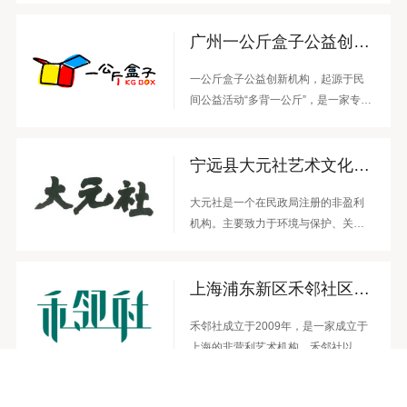
术手法开展山区儿童青少年成长活
过艺术参与社会服务的途径发掘人的
动，传承“仁爱、赤诚、盼望、童真、
不同潜质，在艺术实践活动中协助个
广州一公斤盒子公益创新机构
创艺”的价值理念，践行“施比受更为有
体增强自信，用艺术作为社群沟通与
福”的初衷。
表达的桥梁，有效提升社会融合力。
一公斤盒子公益创新机构，起源于民
间公益活动“多背一公斤”，是一家专注
于乡村教育创新设计的社会企业。从
2011年9月开始，一公斤盒子把创新的
宁远县大元社艺术文化交流中心
课堂设计成简单易用的教学工具包，
让乡村教师可以轻松地为孩子们开展
大元社是一个在民政局注册的非盈利
丰富、有趣的教学活动，通过游戏、
机构。主要致力于环境与保护、关爱
情景体验等形式，让乡村孩子掌握生
老人妇女及儿童，通过艺术教育、自
活技能、提升人文素养、认知社会。
然教育和家庭教育的有机结合，用爱
同时，一公斤盒子通过开展教师培
上海浦东新区禾邻社区艺术促进社
和艺术推动新公共文化和新公共艺术
训，让乡村教师也具备创新课程设计
实践，实现人文环境和自然环境的多
的能力，为更多的乡村孩子创造更加
禾邻社成立于2009年，是一家成立于
元融合。
丰富的创新课堂。
上海的非营利艺术机构。禾邻社以重
建人与自然与本土文化的链接为使
命，激发人在环境中了解自己，获取