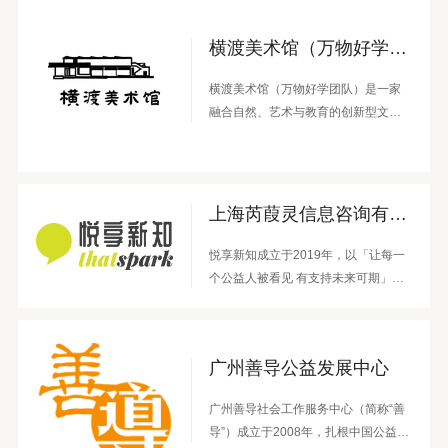
横渡美术馆（万物好学团队）
横渡美术馆（万物好学团队）是一家
融合自然、艺术与教育的创新型文化
企业，通过青少年自然教育夏令营和
乡村美术馆两大板块，开展自然艺术
教育、艺术驻地、社区共建等多元实
践，助力乡村振兴与艺术教育发展。
上海芮葭灵信息咨询有限公司（悦享新知）
悦享新知成立于2019年，以「让每一
个公益人被看见 有支持未来可期」为
使命，致力于探索、构建切实有价
值、可规模化、可持续的公益人赋能
支持体系。切实有价值（valuable）、
广州善导公益发展中心
可规模化（scalable）、可持续
（sustainable）是悦享新知践行使
广州善导社会工作服务中心（简称“善
命。
导”）成立于2008年，扎根中国公益领