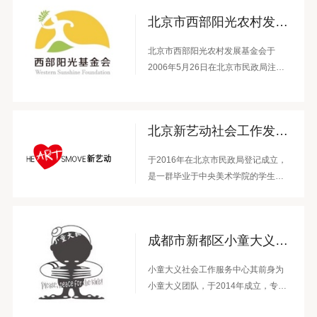
起，依托北京师范大学、清华大学、
北京市西部阳光农村发展基金会
中央民族大学等高校资源成立的民间
智库，旨在将研究与实践相结合，通
北京市西部阳光农村发展基金会于
过专业特长助力公益组织和公益事业
2006年5月26日在北京市民政局注册
的发展，为相关政府部门、公益组
成立。基金会致力于偏远地区教育及
织、企事业单位及个人提供服务支
社区发展，以多元形式支持和帮助教
持。
师、学生及农村弱势人群自我提升，
北京新艺动社会工作发展中心
为欠发达地区儿童提供自我改变的机
会。
于2016年在北京市民政局登记成立，
是一群毕业于中央美术学院的学生发
起成立的社会服务性组织，定位为美
育公益机构。以“用艺术触动与点亮心
灵”为使命，探索服务于城里流动儿童
成都市新都区小童大义社会工作服务中心
及乡村儿童的美育工作，面向3-15岁
长期患病儿童开展艺术陪伴服务。旨
小童大义社会工作服务中心其前身为
在将专业艺术创作活动的思考带入公
小童大义团队，于2014年成立，专注
共教育领域并服务于社会工作平台，
于运用社会工作手法与剧场等多元艺
探索艺术功能更多的可能性。希望透